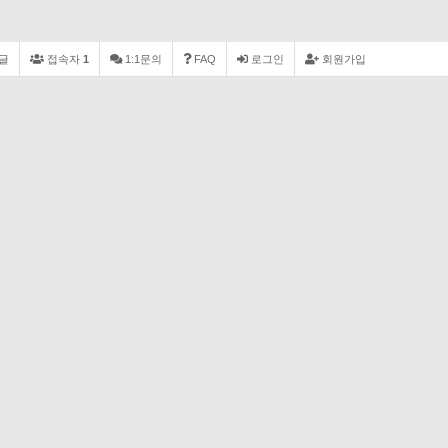
글
접속자
1
1:1문의
FAQ
로그인
회원가입