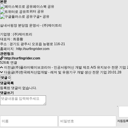
본문
페이스북 공유
트위터 공유
구글+ 공유
실내서핑장 분당점 운영사 - (주)제이트리
기업명 : (주)제이트리
대표자 : 최종황
주소 : 경기도 광주시 오포읍 능평로 116-21
홈페이지 :
http://surfingrider.com
관련링크
http://surfingrider.com
526회 연결
이전글
(주)플라이웨이브코리아 - 인공서핑머신 개발 제조 A/S 유지보수 전문 기업
다음글
(주)한국레저산업개발 - 레저 및 유원기구 개발 생산 전문 기업
20.01.28
댓글
0
댓글목록
등록된 댓글이 없습니다.
댓글쓰기
숫자음성듣기
새로고침
자동등록